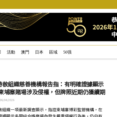
彩
活動
澳門
日本
區域
50强
特赦組織慈善機構報告指：有明確證據顯示
 間柬埔寨賭場涉及侵權，但牌照近期仍獲續期
06/04/2026
赦組織一項最新調查顯示，指控柬埔寨博彩監管機構，在
證據顯示多間綜合娛樂場內發生嚴重侵權行為後，仍向有