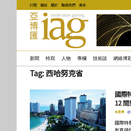
訂閱
雜誌
關於
聯絡我們
廣告
新聞
特寫
人物
專欄
技術談
網絡博
Tag:
西哈努克省
國際
12
本思齊
國際特
有直接