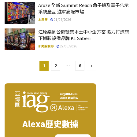
Aruze 全新 Summit Reach 角子機及電子告示
系統產品 進軍高端市場
本思齊
01/06/2026
江原樂園公開徵集本土中小企方案 協力打造旗
下博彩設備品牌 KL Saberi
新聞編輯部
27/05/2026
1
2
…
6