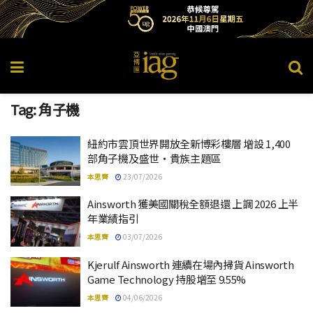
Tag:
角子機
紐約市雲頂世界開放全新博彩樓層 增設 1,400
部角子機及盛世・貴族主題區
本思齊
23/07/2026
Ainsworth 獲美國關稅全額退還 上調 2026 上半
年業績指引
本思齊
03/07/2026
Kjerulf Ainsworth 連續在場內掃貨 Ainsworth
Game Technology 持股增至 9.55%
本思齊
04/06/2026