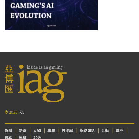
© 2026
IAG
新聞
特寫
人物
專欄
技術談
網絡博彩
活動
澳門
日本
區域
50强