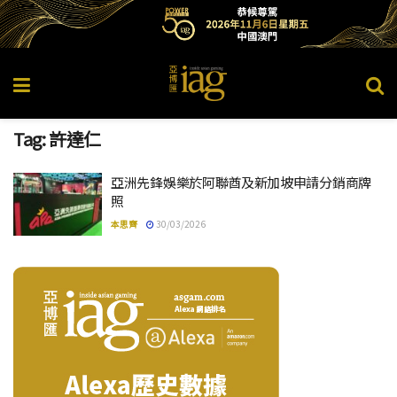
Tag:
許達仁
亞洲先鋒娛樂於阿聯酋及新加坡申請分銷商牌
照
本思齊
30/03/2026