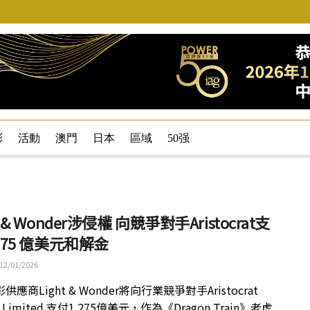
彩
活動
澳門
日本
區域
50强
t & Wonder涉侵權 向競爭對手Aristocrat支
.275 億美元和解金
12/01/2026
應商Light & Wonder將向行業競爭對手Aristocrat
re Limited 支付1.275億美元，作為《Dragon Train》老虎