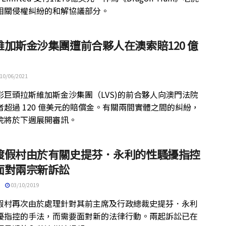
相關侵權糾紛的和解協議部分。
維加斯金沙集團遭前合夥人在澳索賠120 億
10/06/2021
彩巨頭拉斯維加斯金沙集團（LVS)的前合夥人向澳門法院
者超過 120 億美元的賠償金。有關兩間實體之間的糾紛，
院將於下週展開審訊。
渡假村由於有關史提芬．永利的性騷擾指控
面對兩宗新訴訟
03/10/2019
假村再次由於處理針對其前主席及行政總裁史提芬．永利
擾指控的手法，而需要面對新的法律行動。兩起訴訟已在