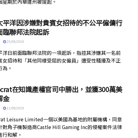
個星期於內華達州被提起。
太平洋因涉嫌對貴賓女招待的不公平僱傭行
面臨聯邦法院起訴
25/09/2019
平洋日前面臨聯邦法院的一項起訴，指控其涉嫌其一名前
賓女招待和「其他同樣受屈的女僱員」遭受性騷擾及不正
行為。
stocrat在知識產權官司中勝出，並獲300萬美
解金
11/09/2019
ocrat Leisure Limited一個以美國為基地的附屬機構，同意
對角子機製造商Castle Hill Gaming Inc的侵權案件法律
進行和解。