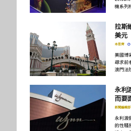
機系列
拉斯
美元
本思齊
美國博
尋求前
澳門法
永利
而要
新聞編輯部
永利渡
的性騷