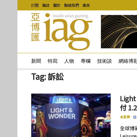
訂閱
雜誌
關於
聯絡我們
廣告
新聞
特寫
人物
專欄
技術談
網絡博
Tag:
訴訟
Ligh
付 1
本思齊
全球博彩供
Leisu