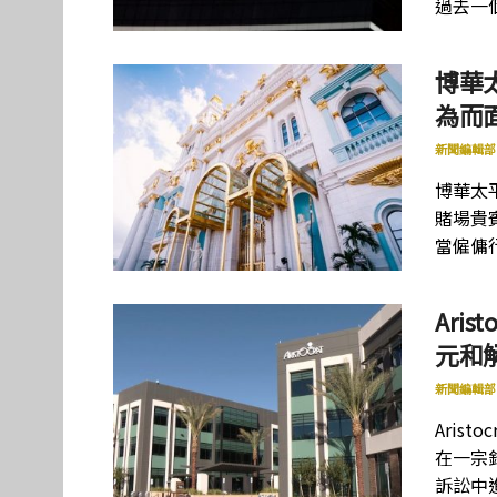
過去一
博華
為而
新聞編輯部
博華太
賭場貴
當僱傭
Ari
元和
新聞編輯部
Arist
在一宗針
訴訟中