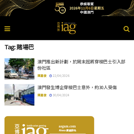
Tag:
賭場巴
澳門推出新計劃，於周末起將穿梭巴士引入部
份社區
陳嘉俊
22/04/2026
澳門發生博企穿梭巴士意外，約30人受傷
陳嘉俊
30/04/2024