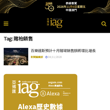
Tag:
賭枱銷售
百樂達斯預計十月賭場銷售額將環比增長
新聞編輯部
04/11/2020