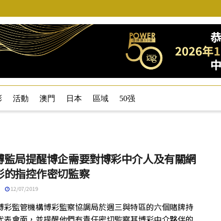
彩
活動
澳門
日本
區域
50强
博監局提醒博企需要對博彩中介人及有關網
彩的指控作密切監察
12/07/2019
博彩監管機構博彩監察協調局於週三與特區的六個賭牌持
代表會面，並提醒他們有責任密切監察其博彩中介夥伴的