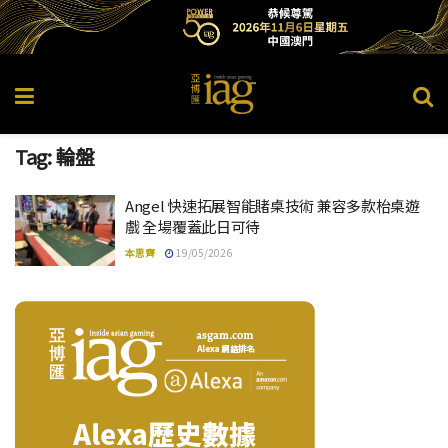
Tag:
輪盤
Angel 快速拓展智能賭桌技術 兼容多款枱桌遊
戲 全場覆蓋此日可待
本思齊
19/05/2026