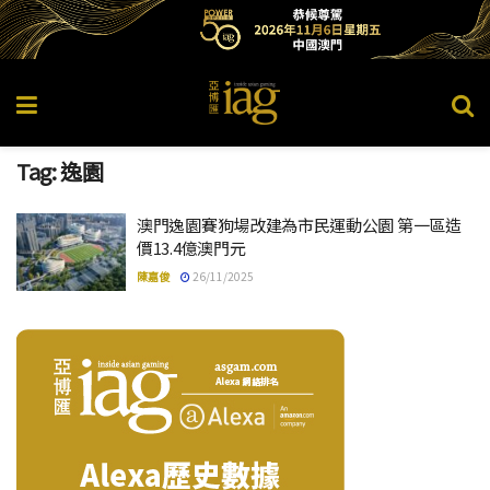
Tag:
逸園
澳門逸園賽狗場改建為市民運動公園 第一區造
價13.4億澳門元
陳嘉俊
26/11/2025