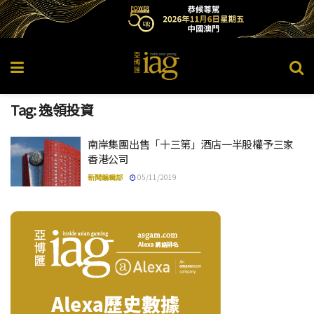
Tag:
逸領投資
南岸集團出售「十三第」酒店一半股權予三家
香港公司
新聞編輯部
05/11/2019