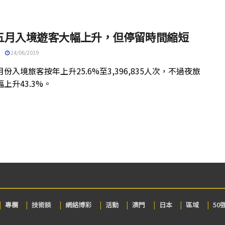
五月入境遊客大幅上升，但停留時間縮短
24/06/2019
份入境旅客按年上升25.6%至3,396,835人次，不過夜旅
上升43.3%。
專欄
技術談
網絡博彩
活動
澳門
日本
區域
50