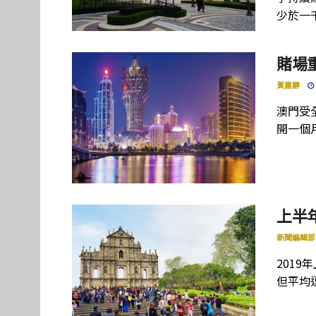
少於一
賭場
黃嘉靜
澳門受
開一個
上半
新聞編輯部
2019
但平均