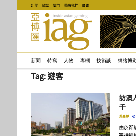
訂閱
雜誌
關於
聯絡我們
廣告
新聞
特寫
人物
專欄
技術談
網絡博
Tag:
遊客
訪澳
千
黃嘉靜
由於鄰
字持續