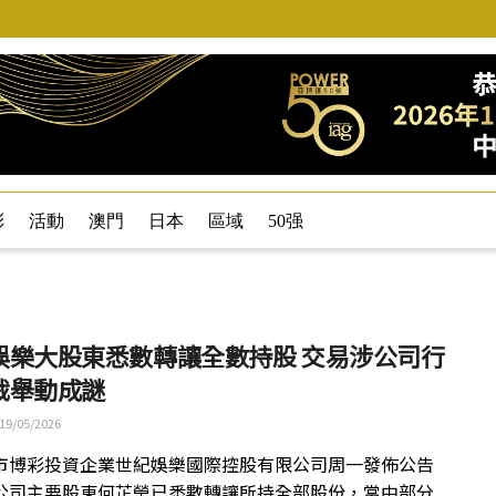
彩
活動
澳門
日本
區域
50强
娛樂大股東悉數轉讓全數持股 交易涉公司行
裁舉動成謎
19/05/2026
市博彩投資企業世紀娛樂國際控股有限公司周一發佈公告
公司主要股東何芷瑩已悉數轉讓所持全部股份，當中部分