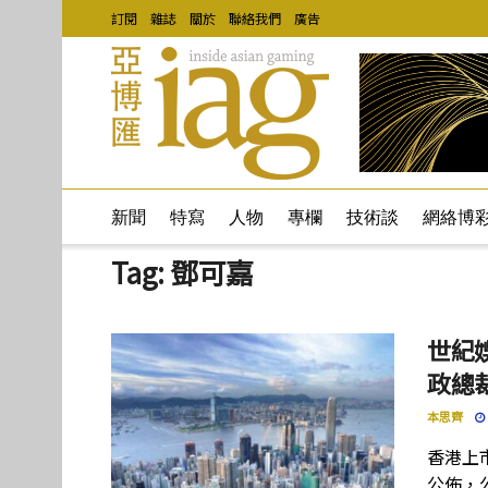
訂閱
雜誌
關於
聯絡我們
廣告
新聞
特寫
人物
專欄
技術談
網絡博
Tag:
鄧可嘉
世紀
政總
本思齊
香港上
公佈，