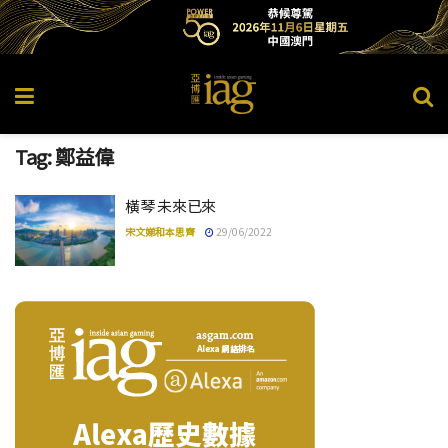
Tag:
鄭益偉
橫琴 未來已來
宋文娣和本思齊
29/06/2022