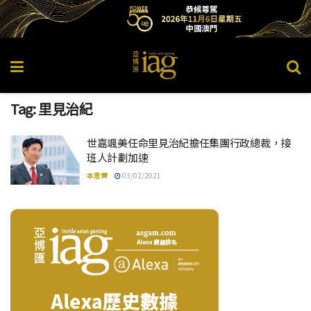
Tag:
里見治紀
世嘉颯美任命里見治紀擔任集團行政總裁，接
班人計劃加速
本思齊
03/02/2021