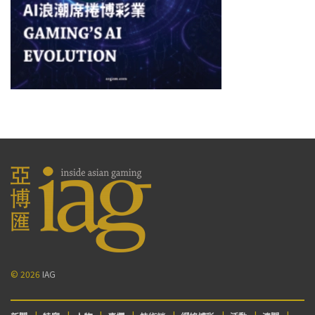
© 2026
IAG