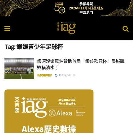
Tag:
銀娛青少年足球杯
銀河娛樂冠名贊助首屆「銀娛歐日杯」曼城擊
敗橫濱水手
新聞編輯部
31/07/2019