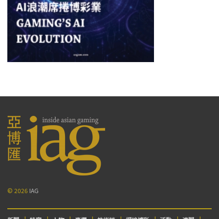
© 2026
IAG