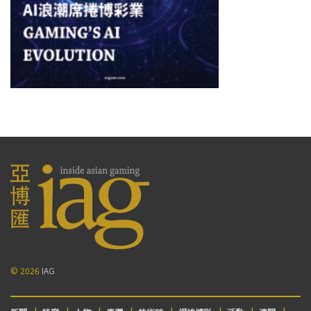
© 2026
IAG