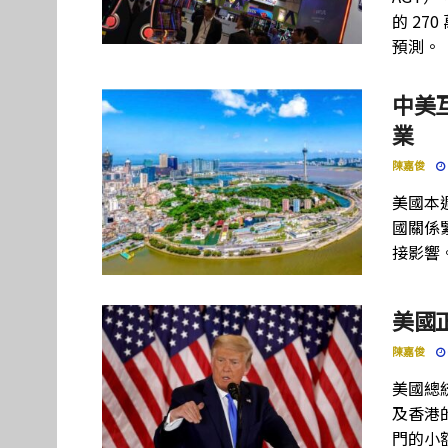
的 27
預測。
中美
業
陳嘉俊
美國本
國關係
接影響
美國
陳嘉俊
美國總
及香港
門的小