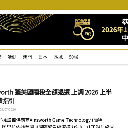
彩
活動
澳門
日本
區域
50强
sworth 獲美國關稅全額退還 上調 2026 上半
績指引
03/07/2026
設備供應商Ainsworth Game Technology (簡稱
），因早前依據美國《國際緊急經濟權力法》（IEEPA）繳交