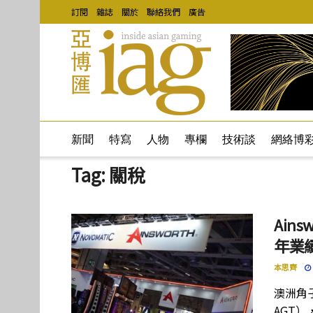
訂閱
雜誌
關於
聯絡我們
廣告
新聞
特寫
人物
專欄
技術談
網絡博
Tag:
關稅
Ain
年業
本思齊
澳洲角子機
AGT