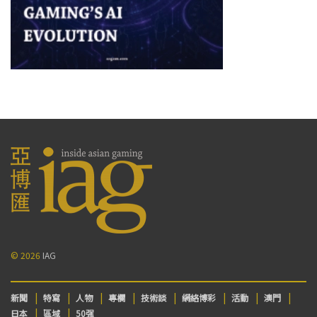
© 2026
IAG
新聞
特寫
人物
專欄
技術談
網絡博彩
活動
澳門
日本
區域
50强