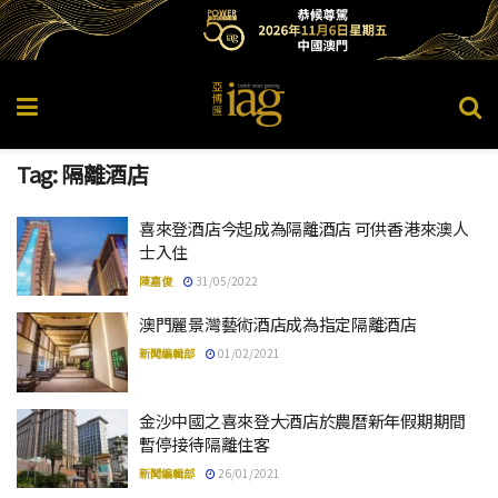
Tag:
隔離酒店
喜來登酒店今起成為隔離酒店 可供香港來澳人
士入住
陳嘉俊
31/05/2022
澳門麗景灣藝術酒店成為指定隔離酒店
新聞編輯部
01/02/2021
金沙中國之喜來登大酒店於農曆新年假期期間
暫停接待隔離住客
新聞編輯部
26/01/2021