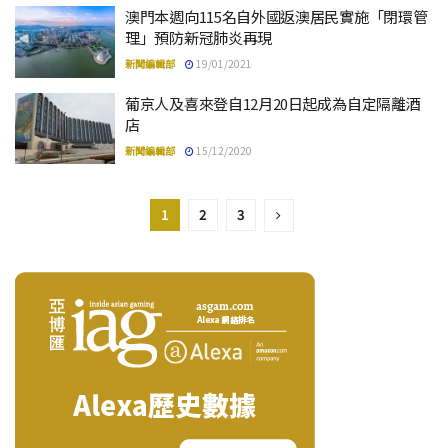
澳門本週向115名自外國返澳居民實施「閉環管
理」預防新冠肺炎再現
新聞編輯部
19/01/2021
葡京人及喜來登自12月20日起成為自定隔離酒
店
新聞編輯部
15/12/2020
1
2
3