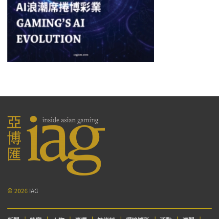
© 2026
IAG