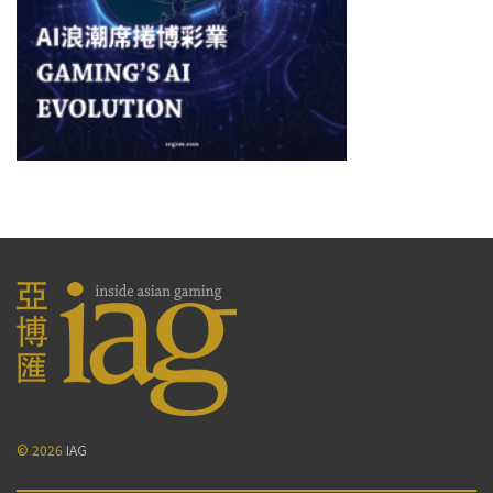
© 2026
IAG