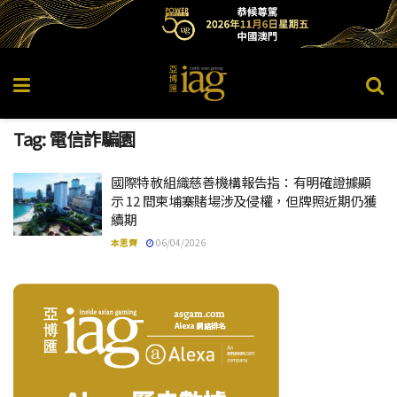
Tag:
電信詐騙園
國際特赦組織慈善機構報告指：有明確證據顯
示 12 間柬埔寨賭場涉及侵權，但牌照近期仍獲
續期
本思齊
06/04/2026