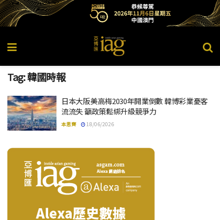
Tag:
韓國時報
日本大阪美高梅2030年開業倒數 韓博彩業憂客
流流失 籲政策鬆綁升級競爭力
本思齊
18/06/2026