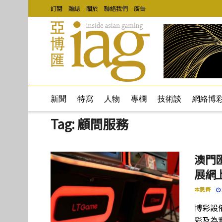
訂閱
雜誌
關於
聯絡我們
廣告
新聞
特寫
人物
專欄
技術談
網絡博
Tag:
顧問服務
澳門匯
展網
本思齊
博彩設
彩及為