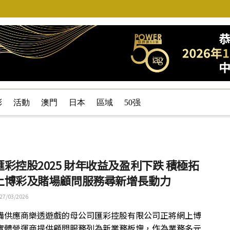
彩
活動
澳門
日本
區域
50强
彩控股2025 財年收益及盈利下跌 積極拓
上博彩及賭場顧問服務尋新增長動力
27/03/2026
備供應商樂透遊戲的母公司匯彩控股有限公司正將網上博
實體營運商提供顧問服務列為新業務板塊，作為業務多元