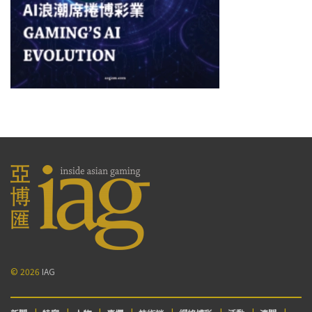
© 2026
IAG