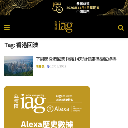
Tag:
香港回澳
下周起從港回澳 隔離14天後健康碼變回綠碼
陳嘉俊
12/05/2022