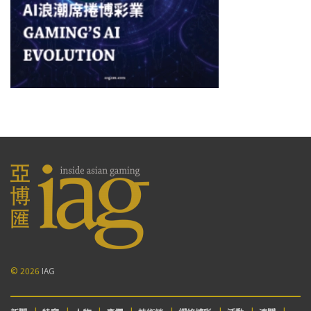
© 2026
IAG