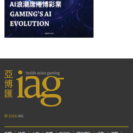
© 2026
IAG