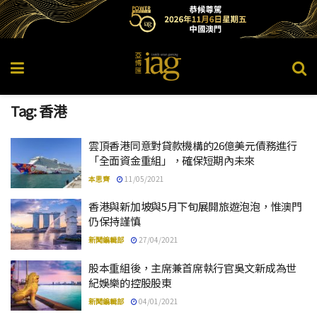
Tag:
香港
雲頂香港同意對貸款機構的26億美元債務進行
「全面資金重組」，確保短期內未來
本思齊
11/05/2021
香港與新加坡與5月下旬展開旅遊泡泡，惟澳門
仍保持謹慎
新聞編輯部
27/04/2021
股本重組後，主席兼首席執行官吳文新成為世
紀娛樂的控股股東
新聞編輯部
04/01/2021