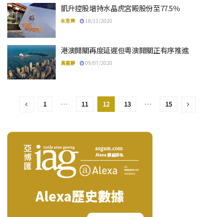
凱升控股增持水晶虎宮殿股份至77.5％
本思齊
18/11/2020
港澳開關再度延遲但粵澳開關正有序推進
黃嘉靜
09/07/2020
1
…
11
12
13
…
15