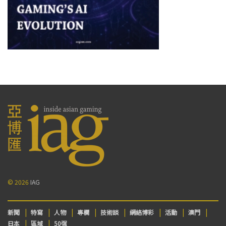
© 2026
IAG
新聞
特寫
人物
專欄
技術談
網絡博彩
活動
澳門
日本
區域
50强