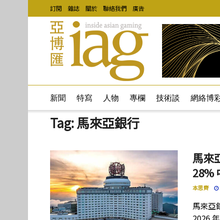
訂閱
雜誌
關於
聯絡我們
廣告
新聞
特寫
人物
專欄
技術談
網絡博
Tag:
馬來亞銀行
馬來亞
28%
本思齊
馬來亞
202