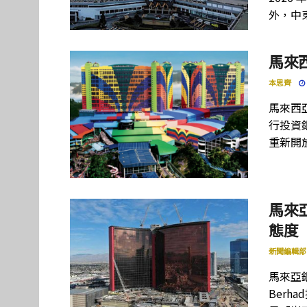
外，中
馬來
本思齊
馬來西
行投資
重新開
馬來
態度
新聞編輯部
馬來亞銀
Berh