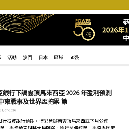
彩
活動
澳門
日本
區域
50强
銀行下調雲頂馬來西亞 2026 年盈利預測
 中東戰事及世界盃拖累 第
31/07/2026
銀行投資銀行預期，博彩營辦商雲頂馬來西亞下月公佈
6 年第二季業績表現將大幅轉弱；除行業傳統第二季淡季因素