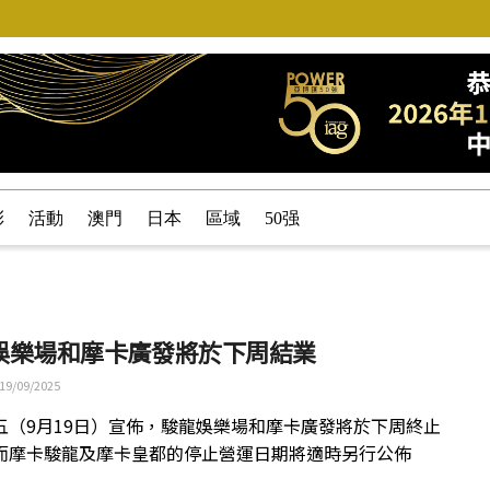
彩
活動
澳門
日本
區域
50强
娛樂場和摩卡廣發將於下周結業
19/09/2025
五（9月19日）宣佈，駿龍娛樂場和摩卡廣發將於下周終止
而摩卡駿龍及摩卡皇都的停止營運日期將適時另行公佈