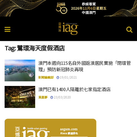
Tag:
鷺環海天度假酒店
澳門本週向115名自外國返澳居民實施「閉環管
理」預防新冠肺炎再現
新聞編輯部
19/01/2021
澳門已有1400人隔離於七家指定酒店
黃嘉靜
23/03/2020