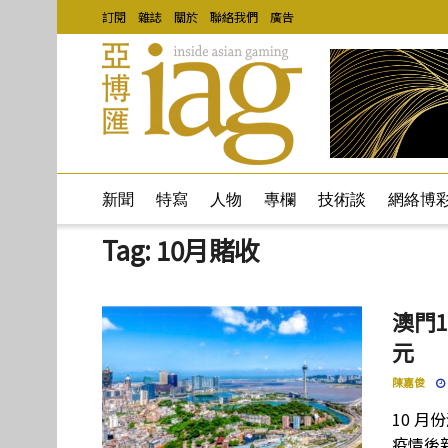
訂閱
雜誌
關於
聯絡我們
廣告
新聞
特寫
人物
專欄
技術談
網絡博
Tag:
10月賭收
澳門
元
陳嘉俊
10 月
疫情後