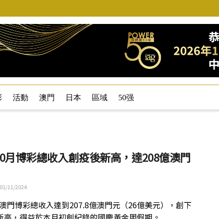
彩
活動
澳門
日本
區域
50强
10月博彩總收入創疫後新高，達208億澳門
01/11/2024
份澳門博彩總收入達到207.8億澳門元（26億美元），創下
新高，得益於本月初創紀錄的國慶黃金周假期。