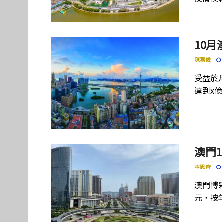
10
陳嘉俊
受益於
達到x
澳門1
本思齊
澳門博
元，按年