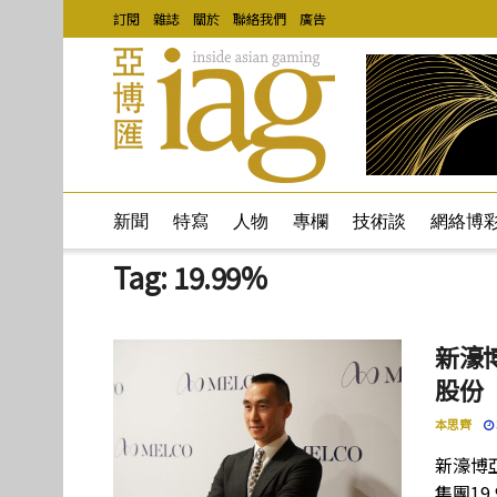
訂閱
雜誌
關於
聯絡我們
廣告
新聞
特寫
人物
專欄
技術談
網絡博
Tag:
19.99%
新濠
股份
本思齊
新濠博
集團19