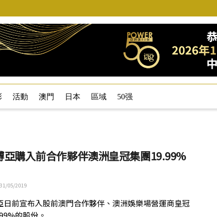
彩
活動
澳門
日本
區域
50强
博亞購入前合作夥伴澳洲皇冠集團19.99%
31/05/2019
亞日前宣布入股前澳門合作夥伴、澳洲娛樂場營運商皇冠
.99%的股份。