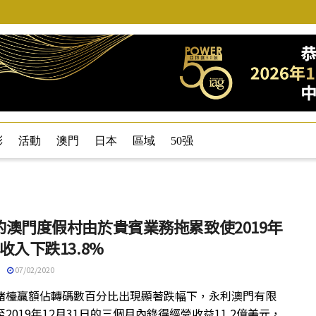
彩
活動
澳門
日本
區域
50强
的澳門度假村由於貴賓業務拖累致使2019年
收入下跌13.8%
07/02/2020
賭檯贏額佔轉碼數百分比出現顯著跌幅下，永利澳門有限
2019年12月31日的三個月內錄得經營收益11.2億美元，