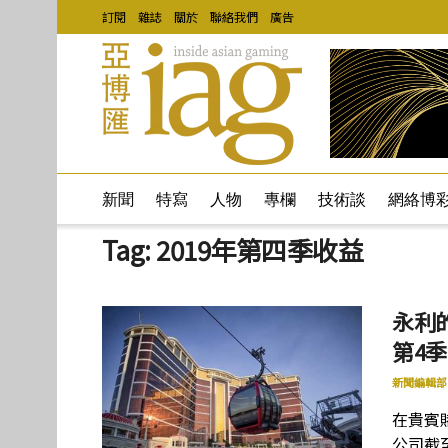
訂閱
雜誌
關於
聯絡我們
廣告
新聞
特寫
人物
專欄
技術談
網絡博
Tag:
2019年第四季收益
永利
第4季
新聞編輯部
在貴賓
公司截至