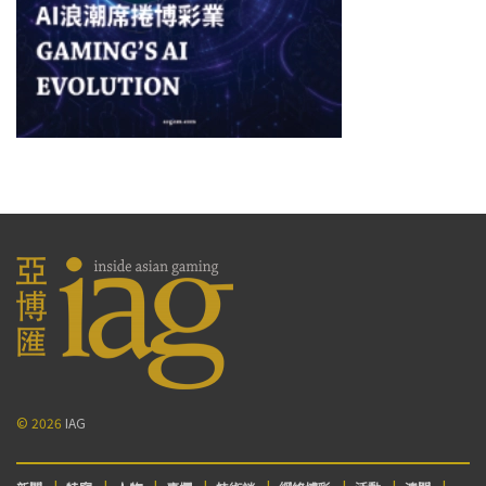
© 2026
IAG