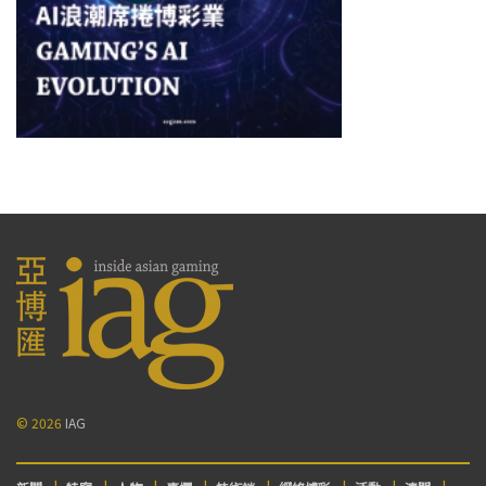
© 2026
IAG