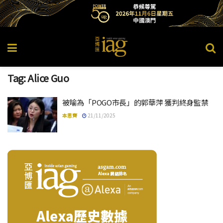
Tag:
Alice Guo
被喻為「POGO市長」的郭華萍 獲判終身監禁
本思齊
21/11/2025