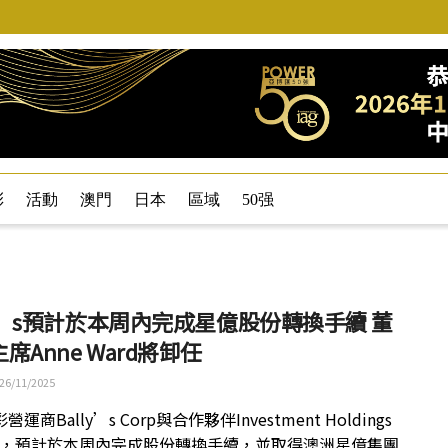
彩
活動
澳門
日本
區域
50强
ly’s預計於本周內完成星億股份轉換手續 董
席Anne Ward將卸任
26/11/2025
運商Bally’s Corp與合作夥伴Investment Holdings
 Ltd，預計於本周內完成股份轉換手續，並取得澳洲星億集團