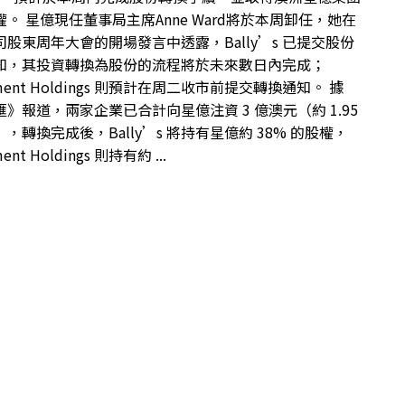
。 星億現任董事局主席Anne Ward將於本周卸任，她在
股東周年大會的開場發言中透露，Bally’s 已提交股份
知，其投資轉換為股份的流程將於未來數日內完成；
stment Holdings 則預計在周二收市前提交轉換通知。 據
》報道，兩家企業已合計向星億注資 3 億澳元（約 1.95
，轉換完成後，Bally’s 將持有星億約 38% 的股權，
ment Holdings 則持有約 ...