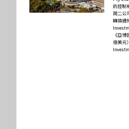
的控制權
周二公司
轉換通
Inve
《亞博匯
億美元）
Invest