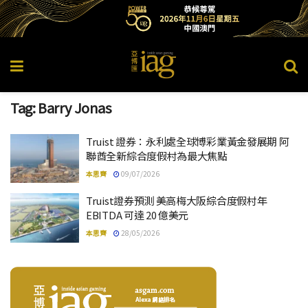
Tag:
Barry Jonas
Truist 證券：永利處全球博彩業黃金發展期 阿
聯酋全新綜合度假村為最大焦點
本思齊
09/07/2026
Truist證券預測 美高梅大阪綜合度假村年
EBITDA 可達 20 億美元
本思齊
28/05/2026