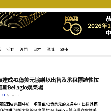
彩
活動
澳門
日本
區域
50强
梅達成42億美元協議以出售及承租標誌性拉
斯Bellagio娛樂場
17/10/2019
國際酒店集團將於一項價值42億美元的交易中，出售其標
維加斯賭城大道綜合度假村Bellagio。這交易亦會讓美