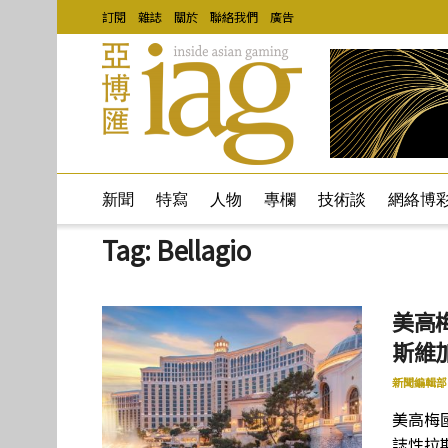
訂閱
雜誌
關於
聯絡我們
廣告
新聞
特寫
人物
專欄
技術談
網絡博
Tag:
Bellagio
美高
斯維加
新聞編輯部
美高梅
誌性拉斯