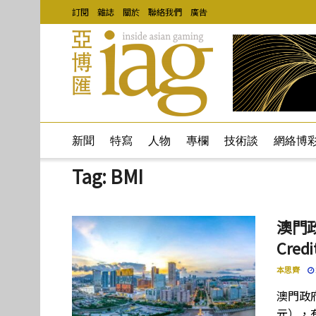
訂閱
雜誌
關於
聯絡我們
廣告
新聞
特寫
人物
專欄
技術談
網絡博
Tag:
BMI
澳門
Cre
本思齊
澳門政府
元），