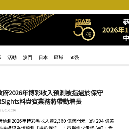
彩
活動
澳門
日本
區域
50强
政府2026年博彩收入預測被指過於保守
ditSights料貴賓業務將帶動增長
28/01/2026
預測2026年博彩毛收入達2,360 億澳門元（約 294 億美
有機構認為該預測「過於保守」；市場需求走勢向好，貴