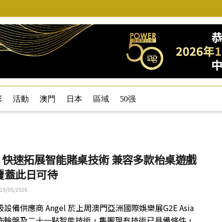
彩
活動
澳門
日本
區域
50强
el 快速拓展智能賭桌技術 兼容多款枱桌遊戲
覆蓋此日可待
19/05/2026
設備供應商 Angel 於上周澳門亞洲國際娛樂展G2E Asia
佈輪盤及二十一點智能技術，集團現有技術已具備條件，