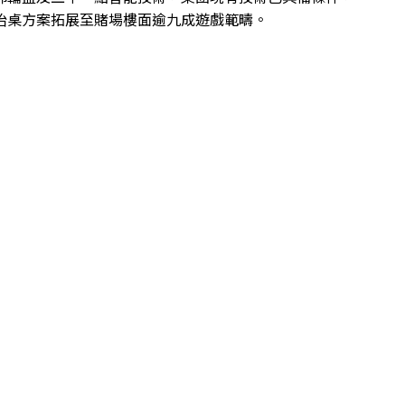
枱桌方案拓展至賭場樓面逾九成遊戲範疇。