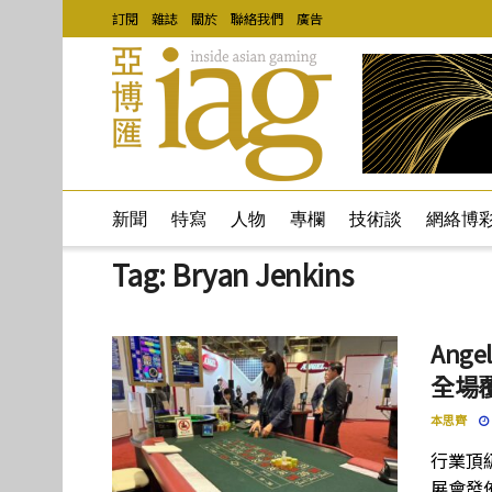
訂閱
雜誌
關於
聯絡我們
廣告
新聞
特寫
人物
專欄
技術談
網絡博
Tag:
Bryan Jenkins
Ang
全場
本思齊
行業頂級
展會發