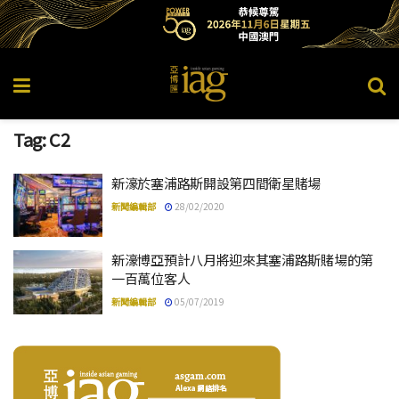
Tag:
C2
新濠於塞浦路斯開設第四間衛星賭場
新聞編輯部
28/02/2020
新濠博亞預計八月將迎來其塞浦路斯賭場的第
一百萬位客人
新聞編輯部
05/07/2019