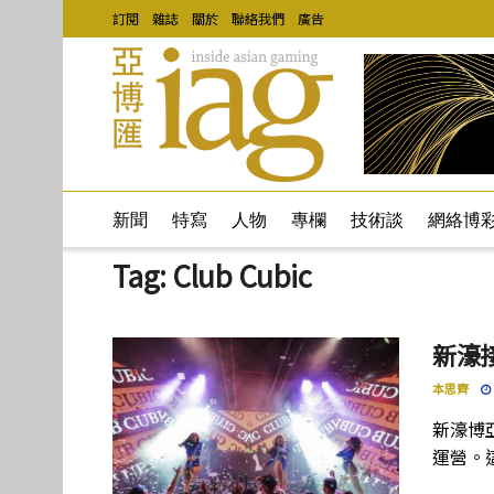
訂閱
雜誌
關於
聯絡我們
廣告
新聞
特寫
人物
專欄
技術談
網絡博
Tag:
Club Cubic
新濠
本思齊
新濠博
運營。