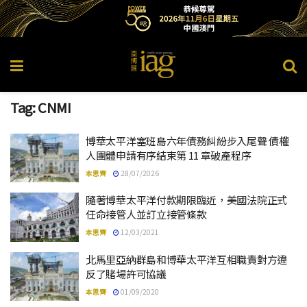
Tag:
CNMI
博華太平洋塞班島六年債務糾紛步入尾聲 債權
人團體申請有序結束第 11 章破產程序
本思齊
28/07/2026
隨著博華太平洋付款期限臨近，美國法院正式
任命接管人並訂立接管條款
本思齊
12/03/2021
北馬里亞納群島和博華太平洋互相職責對方違
反了賭場許可協議
本思齊
01/09/2020