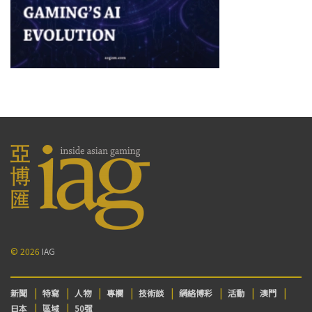
© 2026
IAG
新聞
特寫
人物
專欄
技術談
網絡博彩
活動
澳門
日本
區域
50强