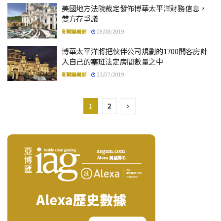
美國地方法院裁定發佈博華太平洋財務信息，
雙方存爭議
新聞編輯部
08/08/2019
博華太平洋將把伙伴公司規劃的1700間客房計
入自己的塞班法定房間數量之中
新聞編輯部
22/07/2019
1
2