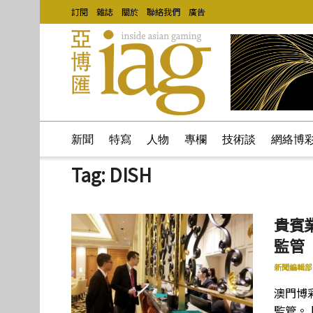
訂閱
雜誌
關於
聯絡我們
廣告
新聞
特寫
人物
專欄
技術談
網絡博
Tag:
DISH
貴賓
監管
新聞編輯部
澳門博
監管。