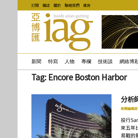
訂閱
雜誌
關於
聯絡我們
廣告
新聞
特寫
人物
專欄
技術談
網絡博
Tag:
Encore Boston Harbor
分析
新聞編輯部
投行Sa
來五年
易戰的