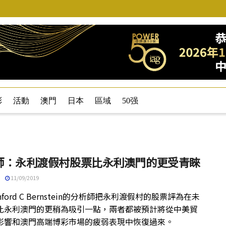
彩
活動
澳門
日本
區域
50强
師：永利渡假村股票比永利澳門的更受青睞
11/09/2019
nford C Bernstein的分析師把永利渡假村的股票評為在未
比永利澳門的更稍為吸引一點，兩者都被預計將從中美貿
影響和澳門高端博彩市場的疲弱表現中恢復過來。