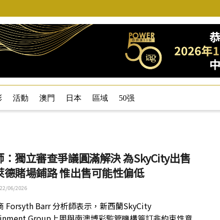
彩
活動
澳門
日本
區域
50强
：獨立審查爭議圓滿解決 為SkyCity出售
萊德賭場鋪路 惟出售可能性偏低
22/06/2026
Forsyth Barr 分析師表示，新西蘭SkyCity
rtainment Group上周與南澳博彩監管機構簽訂非約束性意