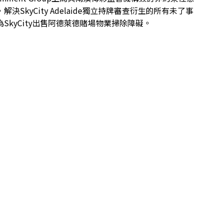
解決SkyCity Adelaide獨立持牌審查衍生的所有未了事
SkyCity出售阿德萊德賭場物業掃除障礙。