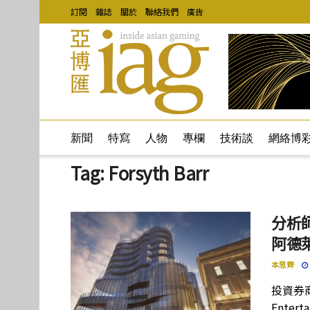
訂閱
雜誌
關於
聯絡我們
廣告
新聞
特寫
人物
專欄
技術談
網絡博
Tag:
Forsyth Barr
分析師
阿德
本思齊
投資券商 
Ente