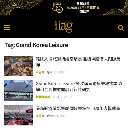
Tag:
Grand Korea Leisure
韓國入境旅遊持續高增長 惟賭場股價未跟隨反
彈
本思齊
07/07/2026
Grand Korea Leisure 擬收購首爾娛樂場物業 以
解租金負擔並開展可行性研究
新聞編輯部
21/01/2026
受新冠疫情影響韓國娛樂場在2020年大幅裁員
本思齊
06/04/2021