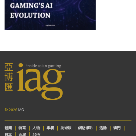
© 2026
IAG
新聞
特寫
人物
專欄
技術談
網絡博彩
活動
澳門
日本
區域
50强