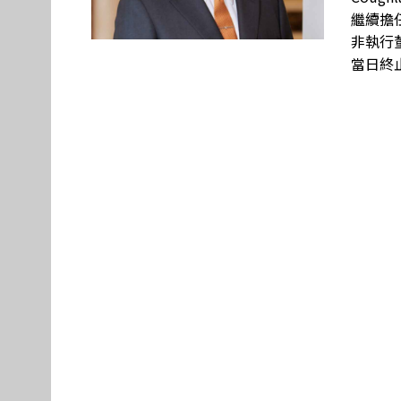
繼續擔
非執行董
當日終