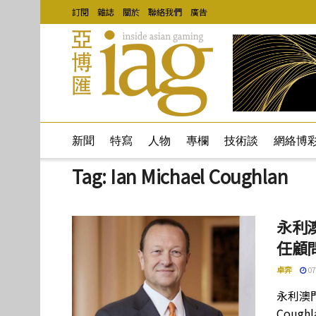
訂閱
雜誌
關於
聯絡我們
廣告
新聞
特寫
人物
專欄
技術談
網絡博
Tag:
Ian Michael Coughlan
永利
任顧
卓弈
07
永利澳門
Coug