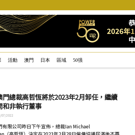
彩
活動
澳門
日本
區域
50强
澳門總裁高哲恆將於2023年2月卸任，繼續
問和非執行董事
/07/2022
有限公司昨日下午宣佈，總裁Ian Michael
hlan（高哲恆）決定在2023年2月28日僱傭協議屆滿後不再