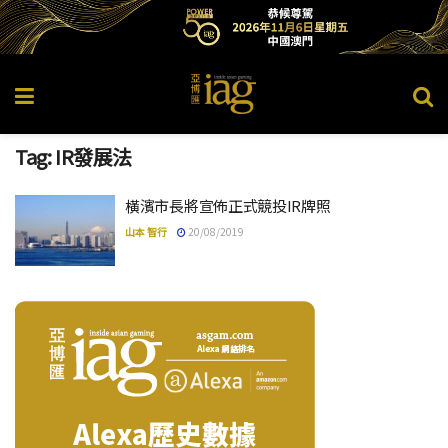
Tag:
IR發展法
橫濱市長將宣佈正式競投IR牌照
山本 智行
20/08/2019